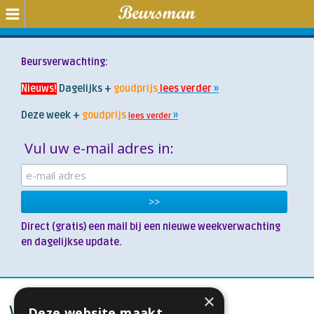
Beursverwachting:
Nieuws!
Dagelijks +
goudprijs
lees verder
Deze week +
goudprijs
lees verder
Vul uw e-mail adres in:
Direct (gratis) een mail bij een nieuwe weekverwachting
en
dagelijkse
update.
×
Winkelwagen
Deze website maakt