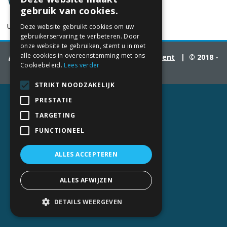
gebruik van cookies.
U heeft nog niets in uw winkelwagen.
Deze website gebruikt cookies om uw
gebruikerservaring te verbeteren. Door
onze website te gebruiken, stemt u in met
alle cookies in overeenstemming met ons
Algemene voorwaarden
|
Privacy statement
| © 2018 -
Cookiebeleid.
Lees verder
2026 Beursman BV
STRIKT NOODZAKELIJK
PRESTATIE
TARGETING
FUNCTIONEEL
ALLES ACCEPTEREN
ALLES AFWIJZEN
DETAILS WEERGEVEN